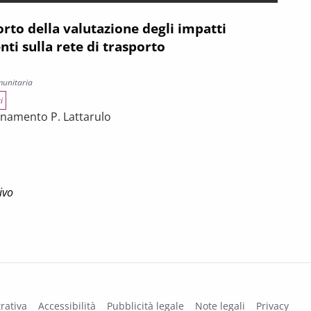
rto della valutazione degli impatti
enti sulla rete di trasporto
munitaria
i
dinamento P. Lattarulo
a valutazione degli impatti territoriali degli interventi sulla rete 
ivo
rativa
Accessibilità
Pubblicità legale
Note legali
Privacy