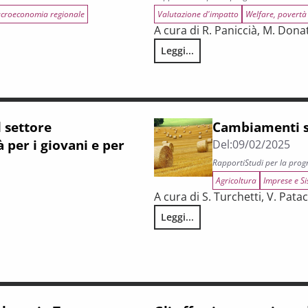
croeconomia regionale
Valutazione d'impatto
Welfare, povertà
A cura di R. Paniccià, M. Donati
Leggi...
Gli effetti su crescita e welfa
a
 settore
Cambiamenti st
 per i giovani e per
Del:
09/02/2025
Rapporti
Studi per la pro
Agricoltura
Imprese e Si
A cura di S. Turchetti, V. Pata
Leggi...
Cambiamenti strutturali del lav
sfide e opportunità per i giovani e per le PMI