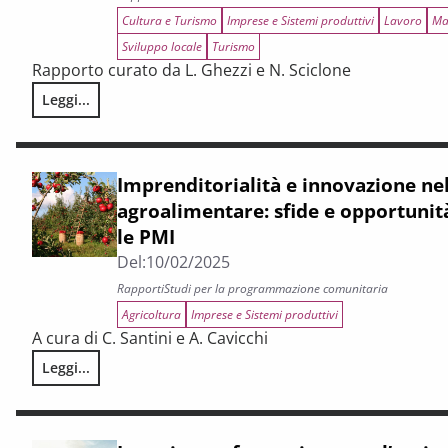
Cultura e Turismo
Imprese e Sistemi produttivi
Lavoro
Ma
Sviluppo locale
Turismo
Rapporto curato da L. Ghezzi e N. Sciclone
Leggi...
La congiuntura e la Legge di Bilancio: i riflessi sulla Toscan
Imprenditorialità e innovazione nel
agroalimentare: sfide e opportunità
le PMI
Del:
10/02/2025
Rapporti
Studi per la programmazione comunitaria
Agricoltura
Imprese e Sistemi produttivi
A cura di C. Santini e A. Cavicchi
Leggi...
Imprenditorialità e innovazione nel settore agroalimentare: 