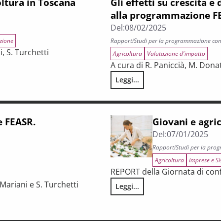
oltura in Toscana
Gli effetti su crescita e 
alla programmazione F
Del:
08/02/2025
zione
Rapporti
Studi per la programmazione co
i, S. Turchetti
Agricoltura
Valutazione d'impatto
A cura di R. Paniccià, M. Donat
Leggi...
Gli effetti su crescita e divari
e FEASR.
Giovani e agri
Del:
07/01/2025
Rapporti
Studi per la pro
Agricoltura
Imprese e Si
REPORT della Giornata di con
Mariani e S. Turchetti
Leggi...
Giovani e agricoltura, fare imp
oraggio 2024