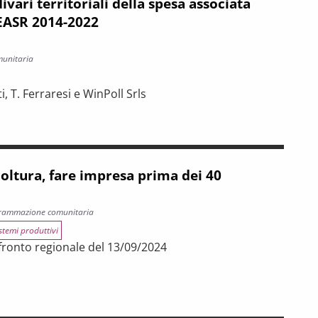
divari territoriali della spesa associata
EASR 2014-2022
munitaria
i, T. Ferraresi e WinPoll Srls
 territoriali della spesa associata alla programmazione FEASR 2014-
coltura, fare impresa prima dei 40
grammazione comunitaria
stemi produttivi
fronto regionale del 13/09/2024
resa prima dei 40