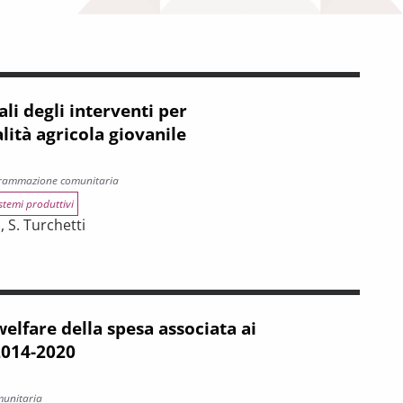
ali degli interventi per
lità agricola giovanile
grammazione comunitaria
stemi produttivi
, S. Turchetti
nti per l’imprenditorialità agricola giovanile
 welfare della spesa associata ai
2014-2020
munitaria