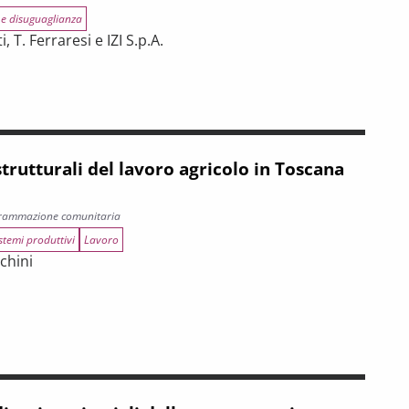
 e disuguaglianza
, T. Ferraresi e IZI S.p.A.
re della spesa associata ai Programmi FESR e FSE 2014-2020
rutturali del lavoro agricolo in Toscana
grammazione comunitaria
stemi produttivi
Lavoro
cchini
oro agricolo in Toscana