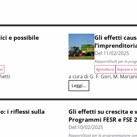
ci e possibile
Gli effetti caus
l’imprenditoria
Del:
11/02/2025
Rapporti
Studi per la pro
vi
Agricoltura
Imprese e Si
hetti
a cura di G. F. Gori, M. Mariani
Leggi...
to dell’attività agricola
Gli effetti causali degli interve
 i riflessi sulla
Gli effetti su crescita e
Programmi FESR e FSE 
Del:
10/02/2025
Rapporti
Studi per la programmazione co