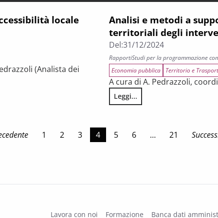
cessibilità locale
Analisi e metodi a suppo
territoriali degli interv
Del:
31/12/2024
Rapporti
Studi per la programmazione co
Pedrazzoli (Analista dei
Economia pubblica
Territorio e Trasport
A cura di A. Pedrazzoli, coor
Leggi...
le
Analisi e metodi a supporto dell
ecedente
1
2
3
4
5
6
…
21
Success
Lavora con noi
Formazione
Banca dati amminist