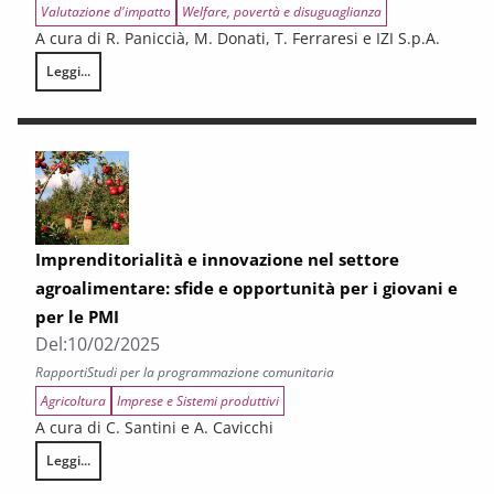
Valutazione d'impatto
Welfare, povertà e disuguaglianza
A cura di R. Paniccià, M. Donati, T. Ferraresi e IZI S.p.A.
Leggi...
Gli effetti su crescita e welfare della spesa associata ai Programmi FE
Imprenditorialità e innovazione nel settore
agroalimentare: sfide e opportunità per i giovani e
per le PMI
Del:
10/02/2025
Rapporti
Studi per la programmazione comunitaria
Agricoltura
Imprese e Sistemi produttivi
A cura di C. Santini e A. Cavicchi
Leggi...
Imprenditorialità e innovazione nel settore agroalimentare: sfide e oppo