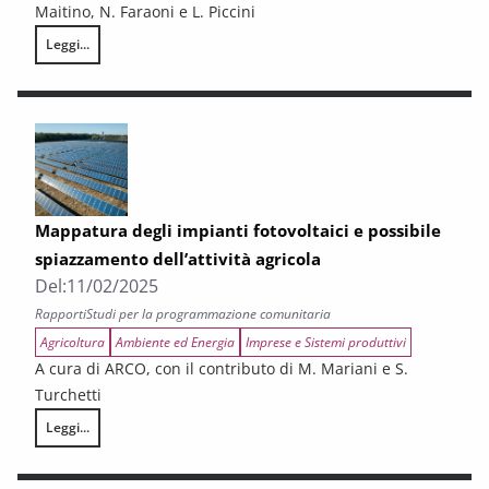
Maitino, N. Faraoni e L. Piccini
Leggi...
Le sfide per la Toscana legate alle transizioni demografica, digitale ed
Mappatura degli impianti fotovoltaici e possibile
spiazzamento dell’attività agricola
Del:
11/02/2025
Rapporti
Studi per la programmazione comunitaria
Agricoltura
Ambiente ed Energia
Imprese e Sistemi produttivi
A cura di ARCO, con il contributo di M. Mariani e S.
Turchetti
Leggi...
Mappatura degli impianti fotovoltaici e possibile spiazzamento dell’attiv