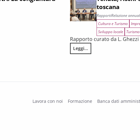
toscana
Rapporti
Relazione annua
Cultura e Turismo
Impre
Sviluppo locale
Turismo
Rapporto curato da L. Ghezzi 
 il primo trimestre 2026
Leggi...
Tenuta, rischi e prospettive di 
Lavora con noi
Formazione
Banca dati amminist