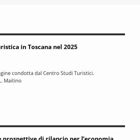
istica in Toscana nel 2025
agine condotta dal Centro Studi Turistici.
L. Maitino
a nel 2025
 tra riforme, digitalizzazione e modelli organizzativi
e prospettive di rilancio per l’economia