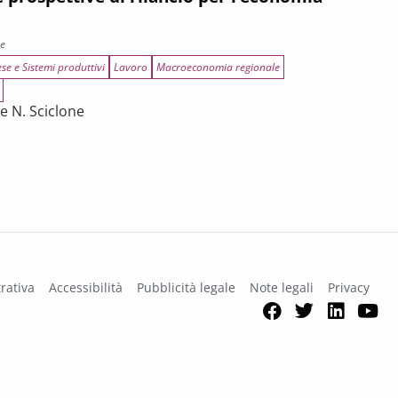
le
se e Sistemi produttivi
Lavoro
Macroeconomia regionale
e N. Sciclone
rilancio per l’economia toscana
rativa
Accessibilità
Pubblicità legale
Note legali
Privacy
Facebook
Twitter
Link
Y