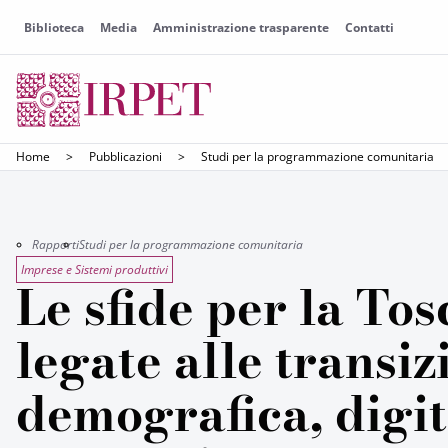
Biblioteca
Media
Amministrazione trasparente
Contatti
Home
>
Pubblicazioni
>
Studi per la programmazione comunitaria
Rapporti
Studi per la programmazione comunitaria
Imprese e Sistemi produttivi
Le sfide per la To
legate alle transiz
demografica, digit