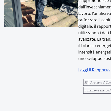
e approfondisce t
dall’invecchiamen
lavoro, l’analisi 
rafforzare il capi
digitale, il rappo
utilizzando i dati
avanzate. La tran
il bilancio energe
intensità energeti
uno sviluppo sost
Leggi il Rapporto
S3
Strategia di Spe
transizione energeti