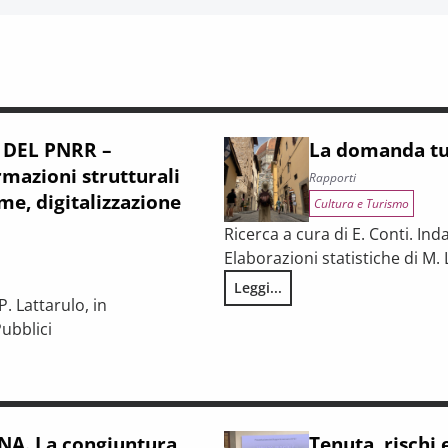
 DEL PNRR –
La domanda tur
mazioni strutturali
Rapporti
me, digitalizzazione
Cultura e Turismo
Ricerca a cura di E. Conti. Ind
Elaborazioni statistiche di M. 
Leggi...
La domanda turistica in Toscan
. Lattarulo, in
ubblici
iunturale e trasformazioni strutturali del procurement pubblico
A. La congiuntura
Tenuta, rischi 