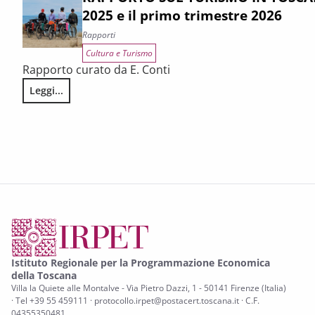
2025 e il primo trimestre 2026
Rapporti
Cultura e Turismo
Rapporto curato da E. Conti
Leggi...
RAPPORTO SUL TURISMO IN TOSCANA. La congiuntura 2025 e
Istituto Regionale per la Programmazione Economica
della Toscana
Villa la Quiete alle Montalve - Via Pietro Dazzi, 1 - 50141 Firenze (Italia)
· Tel +39 55 459111 · protocollo.irpet@postacert.toscana.it · C.F.
04355350481