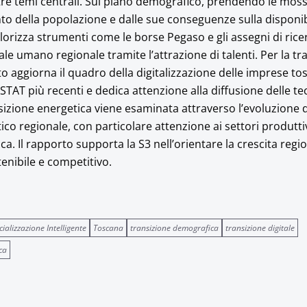
re temi centrali. Sul piano demografico, prendendo le mos
to della popolazione e dalle sue conseguenze sulla disponibi
valorizza strumenti come le borse Pegaso e gli assegni di rice
tale umano regionale tramite l’attrazione di talenti. Per la tr
rto aggiorna il quadro della digitalizzazione delle imprese t
 ISTAT più recenti e dedica attenzione alla diffusione delle t
sizione energetica viene esaminata attraverso l’evoluzione 
tico regionale, con particolare attenzione ai settori produttiv
ca. Il rapporto supporta la S3 nell’orientare la crescita regi
enibile e competitivo.
cializzazione Intelligente
Toscana
transizione demografica
transizione digitale
ca