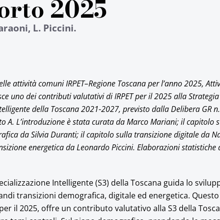
orto 2025
raoni, L. Piccini.
elle attività comuni IRPET–Regione Toscana per l’anno 2025, Attiv
sce uno dei contributi valutativi di IRPET per il 2025 alla Strategia
telligente della Toscana 2021-2027, previsto dalla Delibera GR n
o A. L’introduzione è stata curata da Marco Mariani; il capitolo s
fica da Silvia Duranti; il capitolo sulla transizione digitale da N
ransizione energetica da Leonardo Piccini. Elaborazioni statistiche 
ecializzazione Intelligente (S3) della Toscana guida lo svilup
andi transizioni demografica, digitale ed energetica. Questo
per il 2025, offre un contributo valutativo alla S3 della Tos