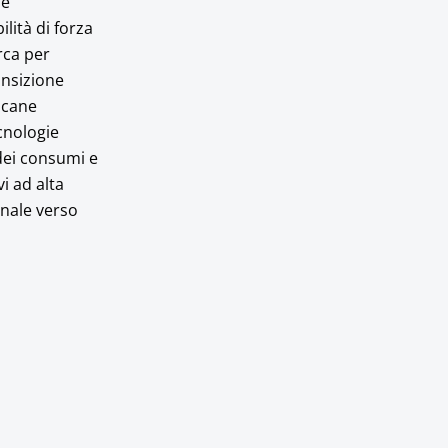
se
lità di forza
rca per
ansizione
oscane
ecnologie
dei consumi e
i ad alta
onale verso