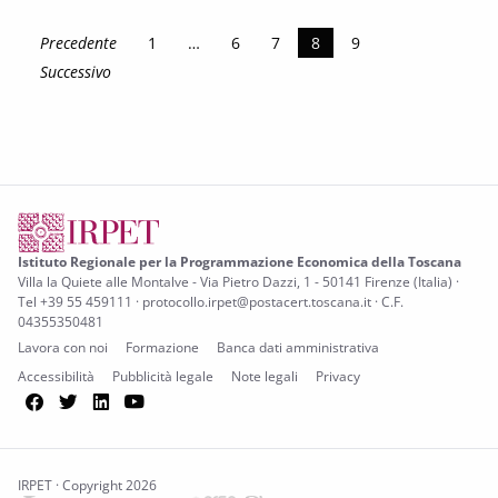
Precedente
1
…
6
7
8
9
Successivo
Istituto Regionale per la Programmazione Economica della Toscana
Villa la Quiete alle Montalve - Via Pietro Dazzi, 1 - 50141 Firenze (Italia) ·
Tel +39 55 459111 · protocollo.irpet@postacert.toscana.it · C.F.
04355350481
Lavora con noi
Formazione
Banca dati amministrativa
Accessibilità
Pubblicità legale
Note legali
Privacy
Facebook
Twitter
LinkedIn
YouTube
IRPET · Copyright 2026