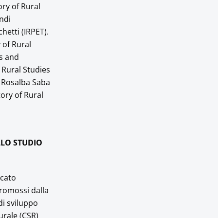
ry of Rural
ndi
hetti (IRPET).
 of Rural
es and
 Rural Studies
), Rosalba Saba
ory of Rural
LLO STUDIO
icato
 promossi dalla
di sviluppo
urale (CSR)