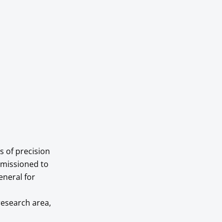
s of precision
mmissioned to
eneral for
research area,