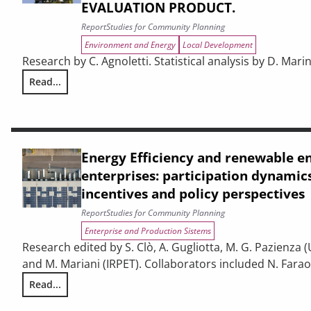
EVALUATION PRODUCT.
Report
Studies for Community Planning
Environment and Energy
Local Development
Research by C. Agnoletti. Statistical analysis by D. Marin
Read...
THE CONTRIBUTION OF URBAN AREAS TO ENVIRONMENTAL S
Energy Efficiency and renewable e
enterprises: participation dynamics
incentives and policy perspectives
Report
Studies for Community Planning
Enterprise and Production Sistems
Research edited by S. Clò, A. Gugliotta, M. G. Pazienza (
and M. Mariani (IRPET). Collaborators included N. Faraoni
Read...
Energy Efficiency and renewable energy in Tuscan enterpris