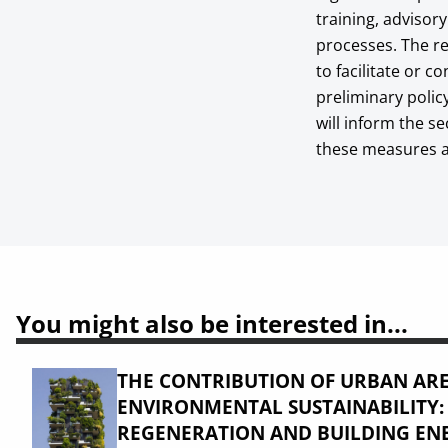
training, advisor
processes. The re
to facilitate or c
preliminary polic
will inform the se
these measures a
You might also be interested in...
THE CONTRIBUTION OF URBAN ARE
ENVIRONMENTAL SUSTAINABILITY
REGENERATION AND BUILDING ENE