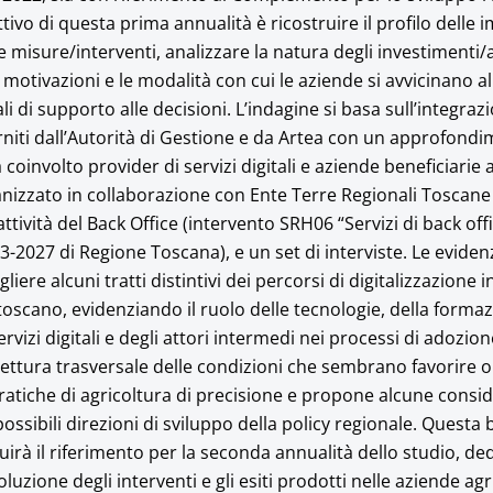
tivo di questa prima annualità è ricostruire il profilo delle
 misure/interventi, analizzare la natura degli investimenti/at
motivazioni e le modalità con cui le aziende si avvicinano al
li di supporto alle decisioni. L’indagine si basa sull’integraz
rniti dall’Autorità di Gestione e da Artea con un approfond
 coinvolto provider di servizi digitali e aziende beneficiarie
nizzato in collaborazione con Ente Terre Regionali Toscane
attività del Back Office (intervento SRH06 “Servizi di back offi
3-2027 di Regione Toscana), e un set di interviste. Le eviden
iere alcuni tratti distintivi dei percorsi di digitalizzazione i
toscano, evidenziando il ruolo delle tecnologie, della formaz
rvizi digitali e degli attori intermedi nei processi di adozion
 lettura trasversale delle condizioni che sembrano favorire o
pratiche di agricoltura di precisione e propone alcune consi
possibili direzioni di sviluppo della policy regionale. Questa
uirà il riferimento per la seconda annualità dello studio, de
luzione degli interventi e gli esiti prodotti nelle aziende ag