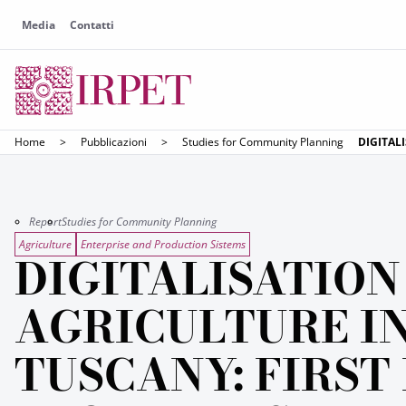
Media
Contatti
Home
>
Pubblicazioni
>
Studies for Community Planning
DIGITAL
Report
Studies for Community Planning
Agriculture
Enterprise and Production Sistems
DIGITALISATION
AGRICULTURE I
TUSCANY: FIRST