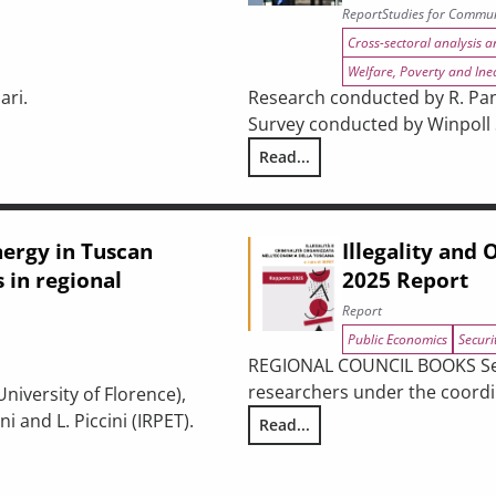
Report
Studies for Commun
Cross-sectoral analysis 
Welfare, Poverty and Ine
ari.
Research conducted by R. Pani
Survey conducted by Winpoll S.
USTAINABILITY: BETWEEN URBAN REGENERATION AND BUILDING 
Read...
Ex-ante analysis of the effect
nergy in Tuscan
Illegality and
 in regional
2025 Report
Report
Public Economics
Securi
REGIONAL COUNCIL BOOKS Serie
researchers under the coordin
University of Florence),
 and L. Piccini (IRPET).
Read...
Illegality and Organized Crime
es: participation dynamics in regional incentives and policy pers