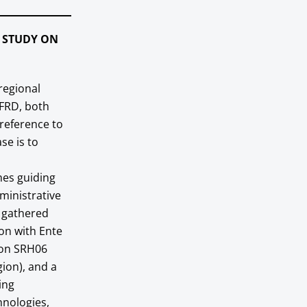
E STUDY ON
 regional
AFRD, both
reference to
se is to
hes guiding
ministrative
e gathered
ion with Ente
tion SRH06
gion), and a
ing
hnologies,