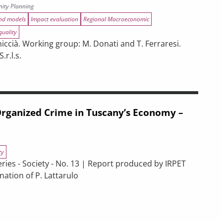
ity Planning
and models
Impact evaluation
Regional Macroeconomic
quality
ccià. Working group: M. Donati and T. Ferraresi.
r.l.s.
ENERGY EFFICIENCY. EVALUATION PRODUCT.
s of spending associated with the 2021–2027 ERDF and ESF+ progr
 Organized Crime in Tuscany’s Economy –
ty
s - Society - No. 13 | Report produced by IRPET
ation of P. Lattarulo
 in Tuscany’s Economy – 2025 Report
pectives