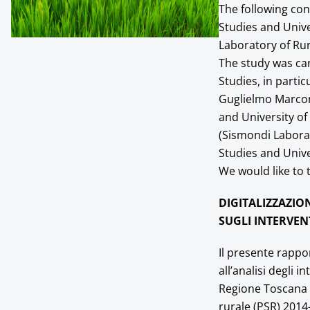
The following con
Studies and Unive
Laboratory of Rur
The study was car
Studies, in parti
Guglielmo Marconi
and University of
(Sismondi Laborat
Studies and Univer
We would like to t
DIGITALIZZAZIO
SUGLI INTERVEN
Il presente rappo
all’analisi degli 
Regione Toscana e
rurale (PSR) 2014