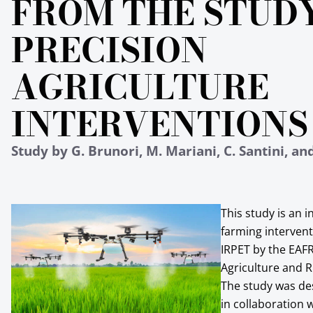
FROM THE STUD
PRECISION
AGRICULTURE
INTERVENTIONS
Study by G. Brunori, M. Mariani, C. Santini, and
This study is an i
farming intervent
IRPET by the EAF
Agriculture and 
The study was des
in collaboration 