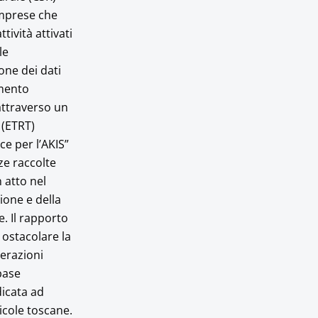
 imprese che
tività attivati
le
ione dei dati
imento
 attraverso un
 (ETRT)
ce per l’AKIS”
ze raccolte
n atto nel
ione e della
e. Il rapporto
 ostacolare la
derazioni
 base
dicata ad
ricole toscane.