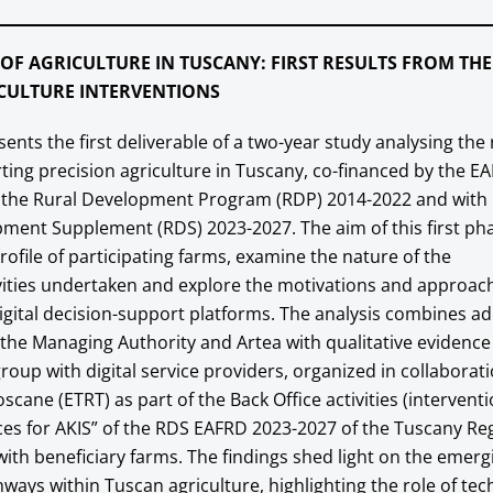
 OF AGRICULTURE IN TUSCANY: FIRST RESULTS FROM TH
ICULTURE INTERVENTIONS
sents the first deliverable of a two-year study analysing the
ng precision agriculture in Tuscany, co-financed by the E
o the Rural Development Program (RDP) 2014-2022 and with 
ment Supplement (RDS) 2023-2027. The aim of this first pha
rofile of participating farms, examine the nature of the
vities undertaken and explore the motivations and approac
igital decision-support platforms. The analysis combines ad
the Managing Authority and Artea with qualitative evidenc
roup with digital service providers, organized in collaborat
oscane (ETRT) as part of the Back Office activities (interven
ices for AKIS” of the RDS EAFRD 2023-2027 of the Tuscany Re
 with beneficiary farms. The findings shed light on the emerg
hways within Tuscan agriculture, highlighting the role of tec