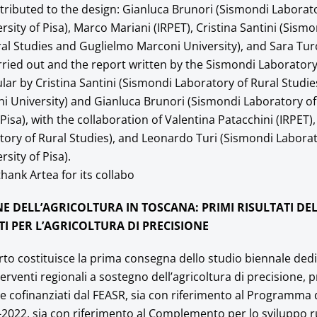
tributed to the design: Gianluca Brunori (Sismondi Laborato
rsity of Pisa), Marco Mariani (IRPET), Cristina Santini (Sismo
al Studies and Guglielmo Marconi University), and Sara Turc
ried out and the report written by the Sismondi Laboratory
cular by Cristina Santini (Sismondi Laboratory of Rural Studi
 University) and Gianluca Brunori (Sismondi Laboratory of
 Pisa), with the collaboration of Valentina Patacchini (IRPET
ory of Rural Studies), and Leonardo Turi (Sismondi Laborat
sity of Pisa).
hank Artea for its collabo
NE DELL’AGRICOLTURA IN TOSCANA: PRIMI RISULTATI DE
TI PER L’AGRICOLTURA DI PRECISIONE
rto costituisce la prima consegna dello studio biennale ded
interventi regionali a sostegno dell’agricoltura di precisione,
 cofinanziati dal FEASR, sia con riferimento al Programma 
-2022, sia con riferimento al Complemento per lo sviluppo r