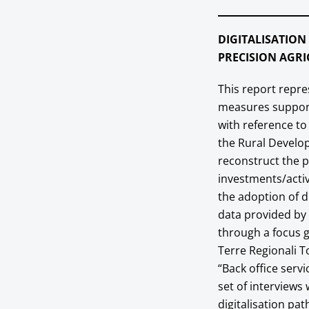
DIGITALISATION
PRECISION AGR
This report repre
measures supporti
with reference t
the Rural Develop
reconstruct the p
investments/acti
the adoption of d
data provided by 
through a focus g
Terre Regionali T
“Back office serv
set of interviews
digitalisation pat