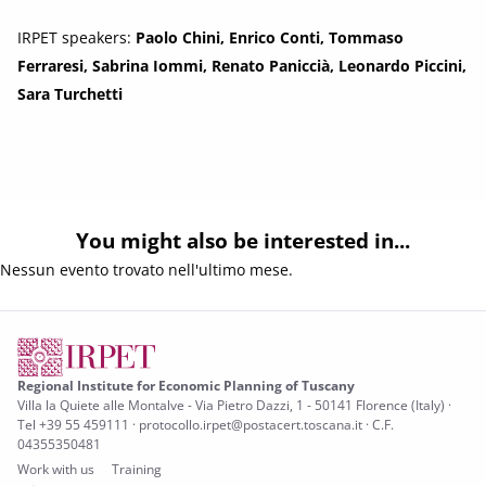
IRPET speakers:
Paolo Chini, Enrico Conti, Tommaso
Ferraresi, Sabrina Iommi, Renato Paniccià, Leonardo Piccini,
Sara Turchetti
You might also be interested in...
Nessun evento trovato nell'ultimo mese.
Regional Institute for Economic Planning of Tuscany
Villa la Quiete alle Montalve - Via Pietro Dazzi, 1 - 50141 Florence (Italy) ·
Tel +39 55 459111 · protocollo.irpet@postacert.toscana.it · C.F.
04355350481
Work with us
Training