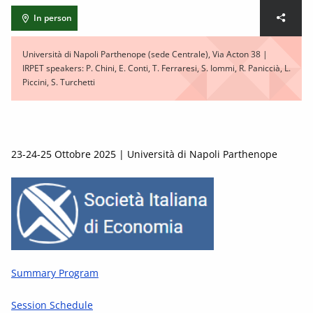
In person
Università di Napoli Parthenope (sede Centrale), Via Acton 38 |
IRPET speakers: P. Chini, E. Conti, T. Ferraresi, S. Iommi, R. Paniccià, L.
Piccini, S. Turchetti
23-24-25 Ottobre 2025 | Università di Napoli Parthenope
Summary Program
Session Schedule