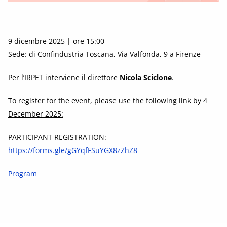
9 dicembre 2025 | ore 15:00
Sede: di Confindustria Toscana, Via Valfonda, 9 a Firenze
Per l’IRPET interviene il direttore
Nicola Sciclone
.
To register for the event, please use the following link by 4
December 2025:
PARTICIPANT REGISTRATION:
https://forms.gle/gGYqfFSuYGX8zZhZ8
Program