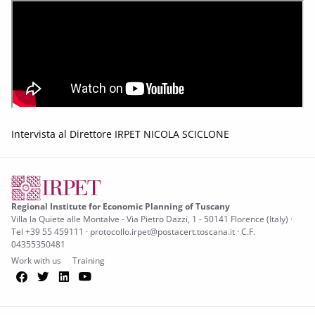
Intervista al Direttore IRPET NICOLA SCICLONE
Regional Institute for Economic Planning of Tuscany
Villa la Quiete alle Montalve - Via Pietro Dazzi, 1 - 50141 Florence (Italy) ·
Tel +39 55 459111 · protocollo.irpet@postacert.toscana.it · C.F.
04355350481
Work with us
Training
Facebook
Twitter
LinkedIn
YouTube