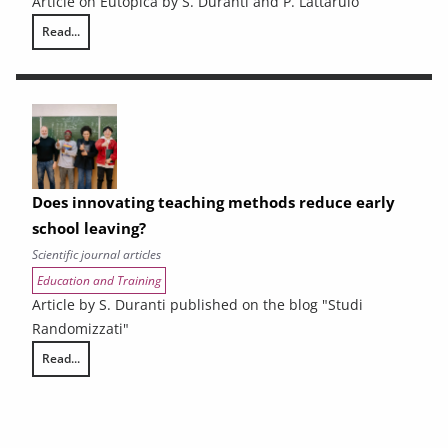
Article on Eutopica by S. Duranti and P. Lattarulo
Read...
Vocational training in Tuscany faces the challenge of LEPs
Does innovating teaching methods reduce early
school leaving?
Scientific journal articles
Education and Training
Article by S. Duranti published on the blog "Studi
Randomizzati"
Read...
Does innovating teaching methods reduce early school leaving?