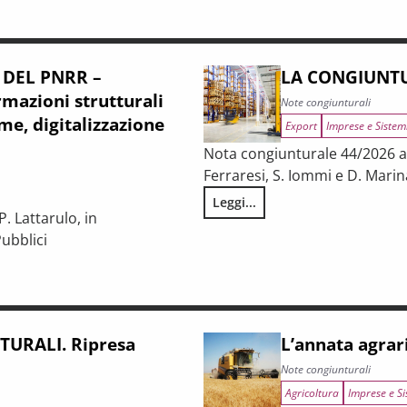
 DEL PNRR –
LA CONGIUNTU
mazioni strutturali
Note congiunturali
me, digitalizzazione
Export
Imprese e Sistem
Nota congiunturale 44/2026 a c
Ferraresi, S. Iommi e D. Marin
Leggi...
LA CONGIUNTURA NELLE PROV
. Lattarulo, in
ubblici
iunturale e trasformazioni strutturali del procurement pubblico
URALI. Ripresa
L’annata agrar
Note congiunturali
Agricoltura
Imprese e Si