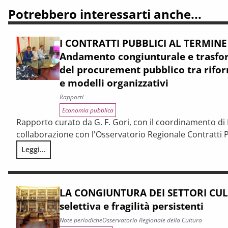
Potrebbero interessarti anche...
I CONTRATTI PUBBLICI AL TERMINE
Andamento congiunturale e trasfor
del procurement pubblico tra rifor
e modelli organizzativi
Rapporti
Economia pubblica
Rapporto curato da G. F. Gori, con il coordinamento di P
collaborazione con l'Osservatorio Regionale Contratti P
Leggi...
I CONTRATTI PUBBLICI AL TERMINE DEL PNRR – Andamento cong
LA CONGIUNTURA DEI SETTORI CULT
selettiva e fragilità persistenti
Note periodiche
Osservatorio Regionale della Cultura