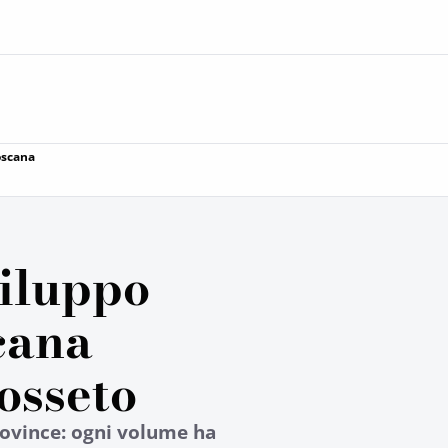
Toscana
viluppo
scana
osseto
rovince: ogni volume ha