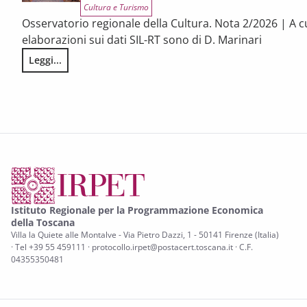
Cultura e Turismo
Osservatorio regionale della Cultura. Nota 2/2026 | A c
elaborazioni sui dati SIL-RT sono di D. Marinari
Leggi...
LA CONGIUNTURA DEI SETTORI CULTURALI. Ripresa selettiva e
Istituto Regionale per la Programmazione Economica
della Toscana
Villa la Quiete alle Montalve - Via Pietro Dazzi, 1 - 50141 Firenze (Italia)
· Tel +39 55 459111 · protocollo.irpet@postacert.toscana.it · C.F.
04355350481