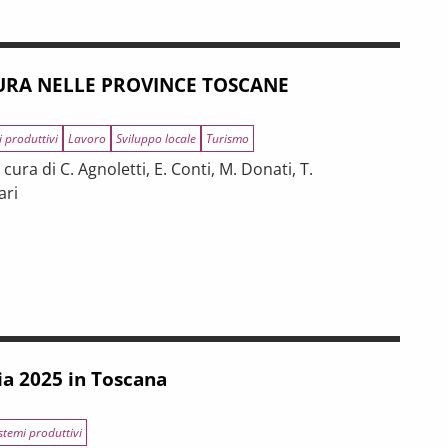
RA NELLE PROVINCE TOSCANE
i produttivi
Lavoro
Sviluppo locale
Turismo
ura di C. Agnoletti, E. Conti, M. Donati, T.
ari
INCE TOSCANE
 tra riforme, digitalizzazione e modelli organizzativi
ia 2025 in Toscana
stemi produttivi