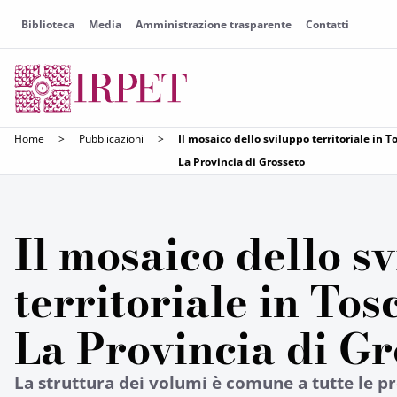
Biblioteca
Media
Amministrazione trasparente
Contatti
Home
>
Pubblicazioni
>
Il mosaico dello sviluppo territoriale in 
La Provincia di Grosseto
Il mosaico dello s
territoriale in To
La Provincia di Gr
La struttura dei volumi è comune a tutte le p