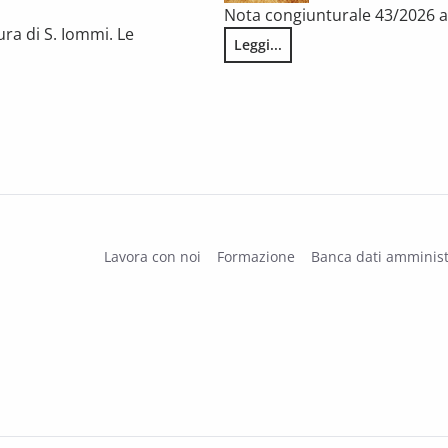
Nota congiunturale 43/2026 a 
ura di S. Iommi. Le
Leggi...
L’annata agraria 2025 in Tosca
 fragilità persistenti
Lavora con noi
Formazione
Banca dati amminist