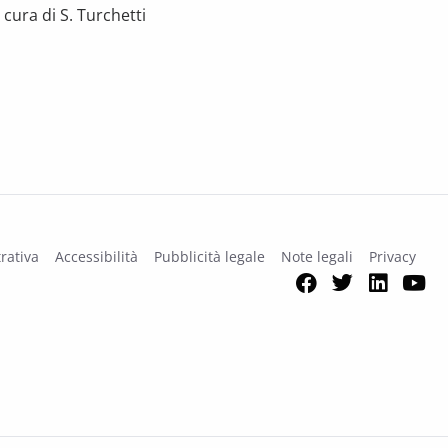
cura di S. Turchetti
na
rativa
Accessibilità
Pubblicità legale
Note legali
Privacy
Facebook
Twitter
Link
Y