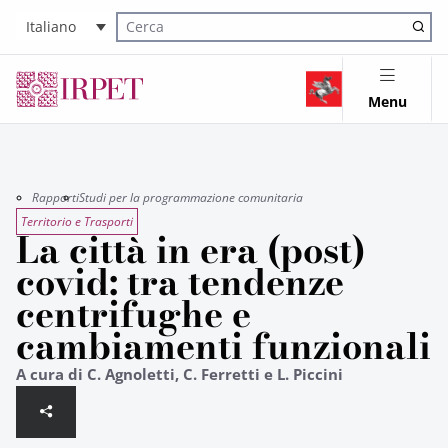
Italiano
Cerca nel sito
Menu
Rapporti
Studi per la programmazione comunitaria
Territorio e Trasporti
La città in era (post)
covid: tra tendenze
centrifughe e
cambiamenti funzionali
A cura di C. Agnoletti, C. Ferretti e L. Piccini