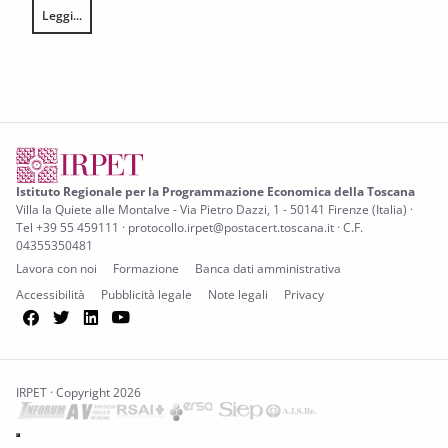
Leggi...
Tenuta, rischi e prospettive di rilancio per l’economia toscana
Istituto Regionale per la Programmazione Economica della Toscana
Villa la Quiete alle Montalve - Via Pietro Dazzi, 1 - 50141 Firenze (Italia) ·
Tel +39 55 459111 · protocollo.irpet@postacert.toscana.it · C.F.
04355350481
Lavora con noi
Formazione
Banca dati amministrativa
Accessibilità
Pubblicità legale
Note legali
Privacy
Facebook
Twitter
LinkedIn
YouTube
IRPET · Copyright 2026