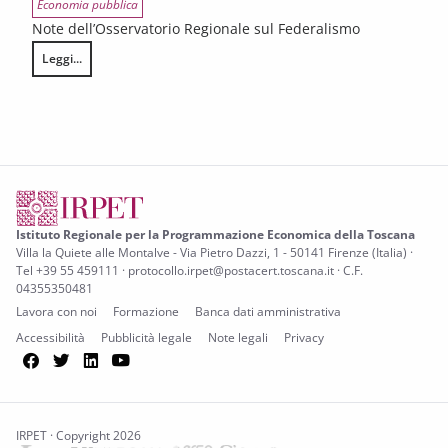
Economia pubblica
Note dell’Osservatorio Regionale sul Federalismo
Leggi...
LA FINANZA DELLE REGIONI A STATUTO ORDINARIO IN ATTUAZIONE 
Istituto Regionale per la Programmazione Economica della Toscana
Villa la Quiete alle Montalve - Via Pietro Dazzi, 1 - 50141 Firenze (Italia) ·
Tel +39 55 459111 · protocollo.irpet@postacert.toscana.it · C.F.
04355350481
Lavora con noi
Formazione
Banca dati amministrativa
Accessibilità
Pubblicità legale
Note legali
Privacy
Facebook
Twitter
LinkedIn
YouTube
IRPET · Copyright 2026