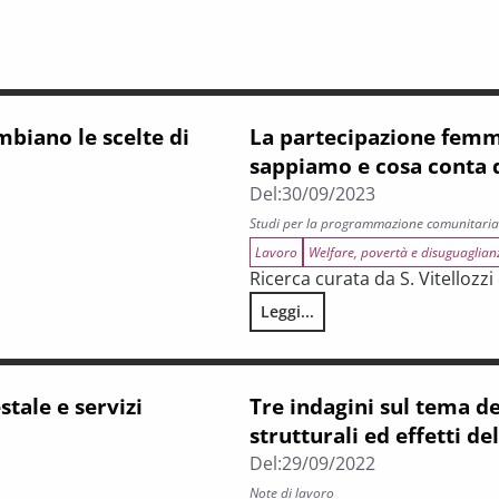
biano le scelte di
La partecipazione femmi
sappiamo e cosa conta 
Del:
30/09/2023
Studi per la programmazione comunitaria
Lavoro
Welfare, povertà e disuguaglian
Ricerca curata da S. Vitellozz
Leggi...
io
La partecipazione femminile al
tale e servizi
Tre indagini sul tema de
strutturali ed effetti d
Del:
29/09/2022
Note di lavoro