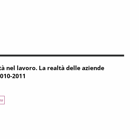
rativa delle donne. Rapporto 2017
 nel lavoro. La realtà delle aziende
2010-2011
za
voro. La realtà delle aziende medio grandi. Biennio 2010-2011