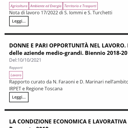
Agricoltura
Ambiente ed Energia
Territorio e Trasporti
Nota di lavoro 17/2022 di S. Iommi e S. Turchetti
Leggi...
Frammentazione fondiaria, attività agroforestale e servizi 
DONNE E PARI OPPORTUNITÀ NEL LAVORO. La
delle aziende medio-grandi. Biennio 2018-2
Del:
10/10/2021
Rapporti
Lavoro
Rapporto curato da N. Faraoni e D. Marinari nell’ambito
IRPET e Regione Toscana
Leggi...
DONNE E PARI OPPORTUNITÀ NEL LAVORO. La realtà toscana
LA CONDIZIONE ECONOMICA E LAVORATIVA