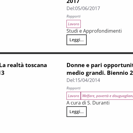
2017
Del:
05/06/2017
Rapporti
Lavoro
Studi e Approfondimenti
Leggi...
Rapporto 2019
La condizione economica e lavo
 realtà toscana
Donne e pari opportunità
13
medio grandi. Biennio 
Del:
15/04/2014
Rapporti
Lavoro
Welfare, povertà e disuguaglian
A cura di S. Duranti
Leggi...
 delle aziende medio-grandi Biennio 2012-2013
Donne e pari opportunità nel la