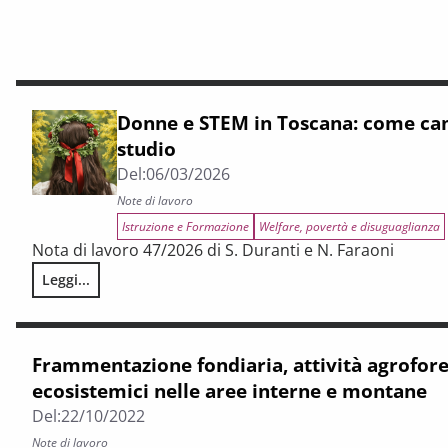
Donne e STEM in Toscana: come cam
studio
Del:
06/03/2026
Note di lavoro
Istruzione e Formazione
Welfare, povertà e disuguaglianza
Nota di lavoro 47/2026 di S. Duranti e N. Faraoni
Leggi...
Donne e STEM in Toscana: come cambiano le scelte di stud
Frammentazione fondiaria, attività agrofores
ecosistemici nelle aree interne e montane
Del:
22/10/2022
Note di lavoro