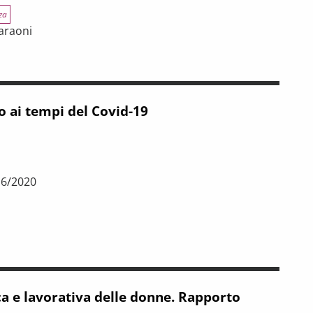
za
Faraoni
 e la questione di genere: aspetti strutturali ed effetti della pan
o ai tempi del Covid-19
16/2020
mpi del Covid-19
a e lavorativa delle donne. Rapporto