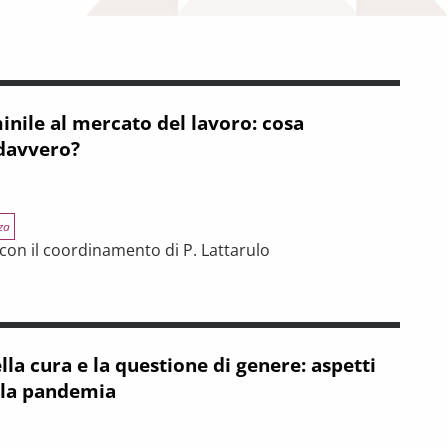
nile al mercato del lavoro: cosa
davvero?
za
i con il coordinamento di P. Lattarulo
 mercato del lavoro: cosa sappiamo e cosa conta davvero?
lla cura e la questione di genere: aspetti
ella pandemia