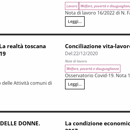
Lavoro
Welfare, povertà e disuguaglian
Nota di lavoro 16/2022 di N. 
Leggi...
ecosistemici nelle aree interne e montane
Tre indagini sul tema della cura
 realtà toscana
Conciliazione vita-lavor
019
Del:
22/12/2020
Note di lavoro
Welfare, povertà e disuguaglianza
Osservatorio Covid-19. Nota 
 delle Attività comuni di
Leggi...
Conciliazione vita-lavoro ai te
 delle aziende medio-grandi. Biennio 2018-2019
 DELLE DONNE.
La condizione economic