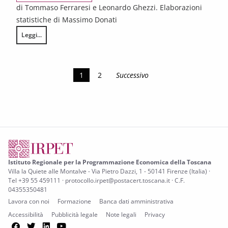
di Tommaso Ferraresi e Leonardo Ghezzi. Elaborazioni
statistiche di Massimo Donati
Leggi...
Le esportazioni della Toscana. Consuntivo 2019
1
2
Successivo
Istituto Regionale per la Programmazione Economica della Toscana
Villa la Quiete alle Montalve - Via Pietro Dazzi, 1 - 50141 Firenze (Italia) ·
Tel +39 55 459111 · protocollo.irpet@postacert.toscana.it · C.F.
04355350481
Lavora con noi
Formazione
Banca dati amministrativa
Accessibilità
Pubblicità legale
Note legali
Privacy
Facebook
Twitter
LinkedIn
YouTube