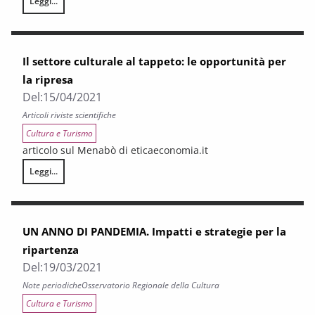
Leggi...
LA CASSETTA DEGLI ATTREZZI PER IL SETTORE CULTURALE. Una riflessio
Il settore culturale al tappeto: le opportunità per
la ripresa
Del:
15/04/2021
Articoli riviste scientifiche
Cultura e Turismo
articolo sul Menabò di eticaeconomia.it
Leggi...
Il settore culturale al tappeto: le opportunità per la ripresa
UN ANNO DI PANDEMIA. Impatti e strategie per la
ripartenza
Del:
19/03/2021
Note periodiche
Osservatorio Regionale della Cultura
Cultura e Turismo