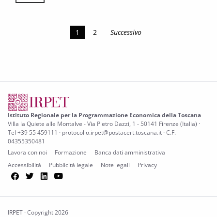
1
2
Successivo
Istituto Regionale per la Programmazione Economica della Toscana
Villa la Quiete alle Montalve - Via Pietro Dazzi, 1 - 50141 Firenze (Italia) ·
Tel +39 55 459111 · protocollo.irpet@postacert.toscana.it · C.F.
04355350481
Lavora con noi
Formazione
Banca dati amministrativa
Accessibilità
Pubblicità legale
Note legali
Privacy
Facebook
Twitter
LinkedIn
YouTube
IRPET · Copyright 2026