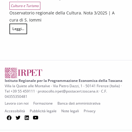
Cultura e Turismo
Osservatorio regionale della Cultura. Nota 3/2025 | A
cura di S. Iommi
Leggi...
GLI ATTEGGIAMENTI DEI CITTADINI EUROPEI NEI CONFRONTI DELLA CULT
Istituto Regionale per la Programmazione Economica della Toscana
Villa la Quiete alle Montalve - Via Pietro Dazzi, 1 - 50141 Firenze (Italia) ·
Tel +39 55 459111 · protocollo.irpet@postacert.toscana.it · C.F.
04355350481
Lavora con noi
Formazione
Banca dati amministrativa
Accessibilità
Pubblicità legale
Note legali
Privacy
Facebook
Twitter
LinkedIn
YouTube