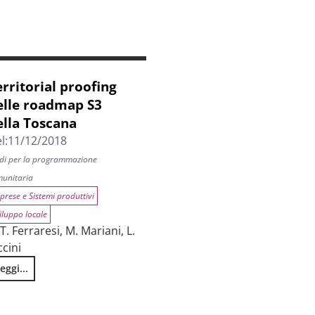
erritorial proofing
elle roadmap S3
ella Toscana
l:
11/12/2018
di per la programmazione
unitaria
prese e Sistemi produttivi
iluppo locale
 T. Ferraresi, M. Mariani, L.
ccini
eggi...
erritorial proofing delle roadmap S3 della Toscana