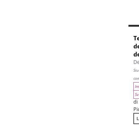
T
d
d
De
Stu
com
Im
Sv
di
Pi
L
T