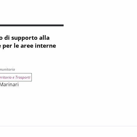
 di supporto alla
 per le aree interne
munitaria
rritorio e Trasporti
 Marinari
pporto alla strategia regionale per le aree interne 2021-2027