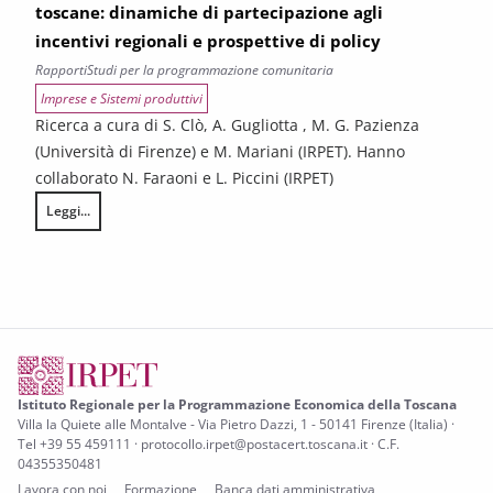
toscane: dinamiche di partecipazione agli
incentivi regionali e prospettive di policy
Rapporti
Studi per la programmazione comunitaria
Imprese e Sistemi produttivi
Ricerca a cura di S. Clò, A. Gugliotta , M. G. Pazienza
(Università di Firenze) e M. Mariani (IRPET). Hanno
collaborato N. Faraoni e L. Piccini (IRPET)
Leggi...
Efficienza energetica e rinnovabili nelle imprese toscane: dinamiche di p
Istituto Regionale per la Programmazione Economica della Toscana
Villa la Quiete alle Montalve - Via Pietro Dazzi, 1 - 50141 Firenze (Italia) ·
Tel +39 55 459111 · protocollo.irpet@postacert.toscana.it · C.F.
04355350481
Lavora con noi
Formazione
Banca dati amministrativa