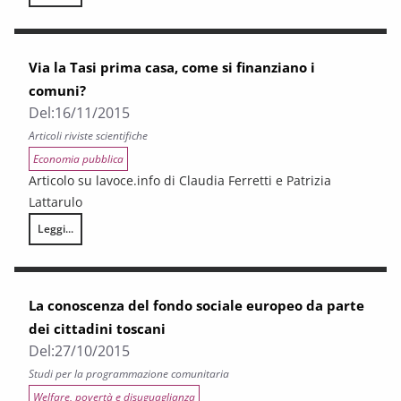
La situazione economica della Toscana. Consuntivo anno 2015 – Previs
Via la Tasi prima casa, come si finanziano i
comuni?
Del:
16/11/2015
Articoli riviste scientifiche
Economia pubblica
Articolo su lavoce.info di Claudia Ferretti e Patrizia
Lattarulo
Leggi...
Via la Tasi prima casa, come si finanziano i comuni?
La conoscenza del fondo sociale europeo da parte
dei cittadini toscani
Del:
27/10/2015
Studi per la programmazione comunitaria
Welfare, povertà e disuguaglianza