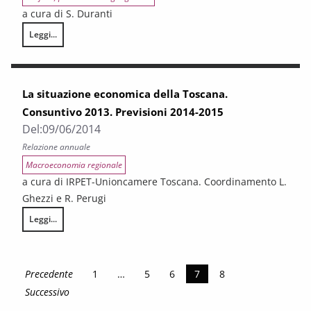
a cura di S. Duranti
Leggi...
La conoscenza del fondo sociale europeo da parte dei cittadini toscani
La situazione economica della Toscana.
Consuntivo 2013. Previsioni 2014-2015
Del:
09/06/2014
Relazione annuale
Macroeconomia regionale
a cura di IRPET-Unioncamere Toscana. Coordinamento L.
Ghezzi e R. Perugi
Leggi...
La situazione economica della Toscana. Consuntivo 2013. Previsioni 2
Precedente
1
…
5
6
7
8
Successivo