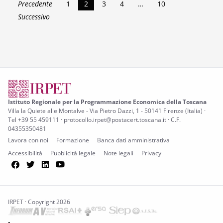
Precedente
1
2
3
4
…
10
Successivo
Istituto Regionale per la Programmazione Economica della Toscana
Villa la Quiete alle Montalve - Via Pietro Dazzi, 1 - 50141 Firenze (Italia) ·
Tel +39 55 459111 · protocollo.irpet@postacert.toscana.it · C.F.
04355350481
Lavora con noi
Formazione
Banca dati amministrativa
Accessibilità
Pubblicità legale
Note legali
Privacy
Facebook
Twitter
LinkedIn
YouTube
IRPET · Copyright 2026