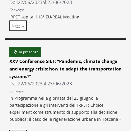
Dal:
22/06/2023
al:
23/06/2023
Convegni
IRPET ospita il 18° EU-REAL Meeting
Leggi...
18th EU-REAL MEETING. With a Focus on “Regiorns and Cities in the po
In presenza
XXV Conference SIET: “Pandemic, climate change
and energy crisis: how to adapt the transportation
systems?”
Dal:
22/06/2023
al:
23/06/2023
Convegni
In Programma nella giornata del 23 giugno la
partecipazione e gli interventi dell’IRPET: Choice
experiment come strumento di supporto alla decisione
pubblica: il caso della rigenerazione urbana in Toscana –
…