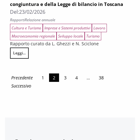
congiuntura e della Legge di bilancio in Toscana
Del:
23/02/2026
Rapporti
Relazione annuale
Cultura e Turismo
Imprese e Sistemi produttivi
Lavoro
Macroeconomia regionale
Sviluppo locale
Turismo
Rapporto curato da L. Ghezzi e N. Sciclone
Leggi...
Tra incertezza e segnali di tenuta: i riflessi della congiuntura e della L
Precedente
1
2
3
4
…
38
Successivo