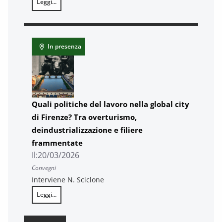
Leggi...
Consulta Imprese 2026 – Innovazione e competitività. Dialogo str
In presenza
Quali politiche del lavoro nella global city
di Firenze? Tra overturismo,
deindustrializzazione e filiere
frammentate
Il:
20/03/2026
Convegni
Interviene N. Sciclone
Leggi...
Quali politiche del lavoro nella global city di Firenze? Tra overtur