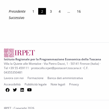
Precedente
1
2
3
4
…
16
Successivo
Istituto Regionale per la Programmazione Economica della Toscana
Villa la Quiete alle Montalve - Via Pietro Dazzi, 1 - 50141 Firenze (Italia) ·
Tel +39 55 459111 · protocollo.irpet@postacert.toscana.it · C.F.
04355350481
Lavora con noi
Formazione
Banca dati amministrativa
Accessibilità
Pubblicità legale
Note legali
Privacy
Facebook
Twitter
LinkedIn
YouTube
IRPET · Copyright 2026