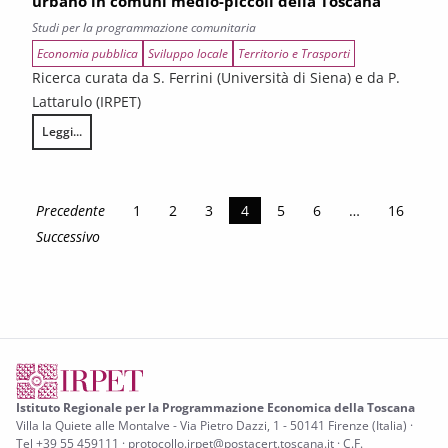
urbano in comuni medio-piccoli della Toscana
Studi per la programmazione comunitaria
Economia pubblica
Sviluppo locale
Territorio e Trasporti
Ricerca curata da S. Ferrini (Università di Siena) e da P.
Lattarulo (IRPET)
Leggi...
Progetti di Riqualificazione Urbana Inclusiva e Partecipata (PRUIP): la
Precedente
1
2
3
4
5
6
…
16
Successivo
Istituto Regionale per la Programmazione Economica della Toscana
Villa la Quiete alle Montalve - Via Pietro Dazzi, 1 - 50141 Firenze (Italia) ·
Tel +39 55 459111 · protocollo.irpet@postacert.toscana.it · C.F.