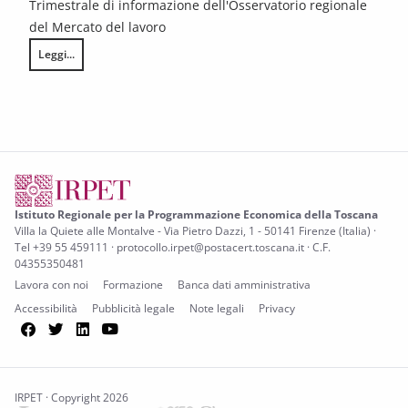
Trimestrale di informazione dell'Osservatorio regionale
del Mercato del lavoro
Leggi...
Toscana Notizie – Flash Lavoro n. 65/2025
Istituto Regionale per la Programmazione Economica della Toscana
Villa la Quiete alle Montalve - Via Pietro Dazzi, 1 - 50141 Firenze (Italia) ·
Tel +39 55 459111 · protocollo.irpet@postacert.toscana.it · C.F.
04355350481
Lavora con noi
Formazione
Banca dati amministrativa
Accessibilità
Pubblicità legale
Note legali
Privacy
Facebook
Twitter
LinkedIn
YouTube
IRPET · Copyright 2026