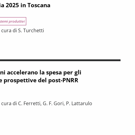
ia 2025 in Toscana
stemi produttivi
cura di S. Turchetti
na
ni accelerano la spesa per gli
le prospettive del post-PNRR
ra di C. Ferretti, G. F. Gori, P. Lattarulo
spesa per gli investimenti, le prospettive del post-PNRR