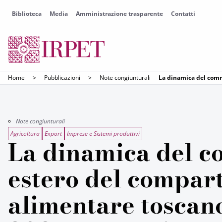
Biblioteca
Media
Amministrazione trasparente
Contatti
Home
>
Pubblicazioni
>
Note congiunturali
La dinamica del comm
Note congiunturali
Agricoltura
Export
Imprese e Sistemi produttivi
La dinamica del 
estero del compar
alimentare toscan