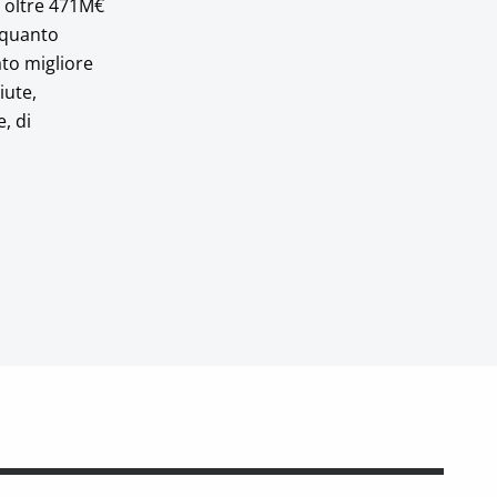
di oltre 471M€
r quanto
ato migliore
iute,
, di