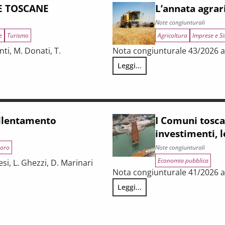
E TOSCANE
L’annata agrar
Note congiunturali
e
Turismo
Agricoltura
Imprese e Si
ti, M. Donati, T.
Nota congiunturale 43/2026 a 
Leggi...
L’annata agraria 2025 in Tosca
allentamento
I Comuni tosca
investimenti, 
oro
Note congiunturali
Economia pubblica
si, L. Ghezzi, D. Marinari
Nota congiunturale 41/2026 a cu
Leggi...
I Comuni toscani accelerano la 