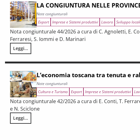
LA CONGIUNTURA NELLE PROVINC
Note congiunturali
Export
Imprese e Sistemi produttivi
Lavoro
Sviluppo local
Nota congiunturale 44/2026 a cura di C. Agnoletti, E. Con
Ferraresi, S. Iommi e D. Marinari
Leggi...
LA CONGIUNTURA NELLE PROVINCE TOSCANE
L’economia toscana tra tenuta e r
Note congiunturali
Cultura e Turismo
Export
Imprese e Sistemi produttivi
Lav
Nota congiunturale 42/2026 a cura di E. Conti, T. Ferrare
e N. Sciclone
Leggi...
L’economia toscana tra tenuta e rallentamento