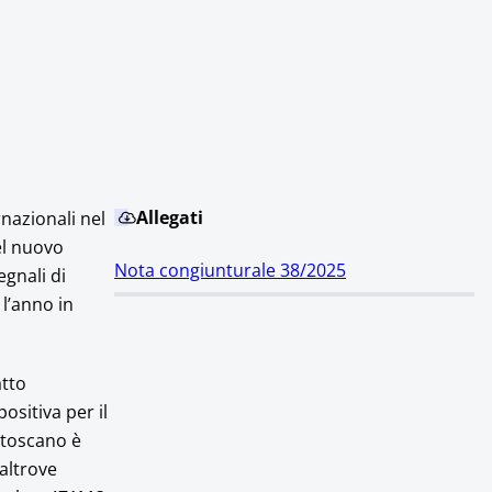
Allegati
rnazionali nel
el nuovo
Nota congiunturale 38/2025
egnali di
 l’anno in
atto
ositiva per il
 toscano è
altrove