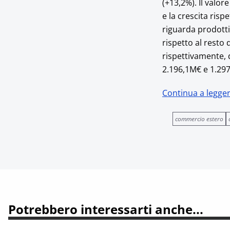
(+13,2%). Il valor
e la crescita risp
riguarda prodotti 
rispetto al resto 
rispettivamente, d
2.196,1M€ e 1.29
Continua a legge
commercio estero
Potrebbero interessarti anche...