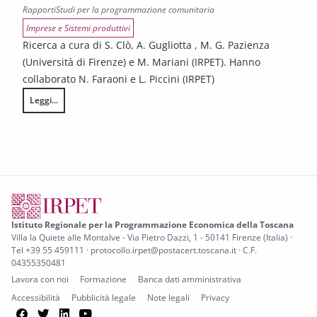
Rapporti
Studi per la programmazione comunitaria
Imprese e Sistemi produttivi
Ricerca a cura di S. Clò, A. Gugliotta , M. G. Pazienza
(Università di Firenze) e M. Mariani (IRPET). Hanno
collaborato N. Faraoni e L. Piccini (IRPET)
Leggi...
Efficienza energetica e rinnovabili nelle imprese toscane: dinamiche di p
Istituto Regionale per la Programmazione Economica della Toscana
Villa la Quiete alle Montalve - Via Pietro Dazzi, 1 - 50141 Firenze (Italia) ·
Tel +39 55 459111 · protocollo.irpet@postacert.toscana.it · C.F.
04355350481
Lavora con noi
Formazione
Banca dati amministrativa
Accessibilità
Pubblicità legale
Note legali
Privacy
Facebook
Twitter
LinkedIn
YouTube