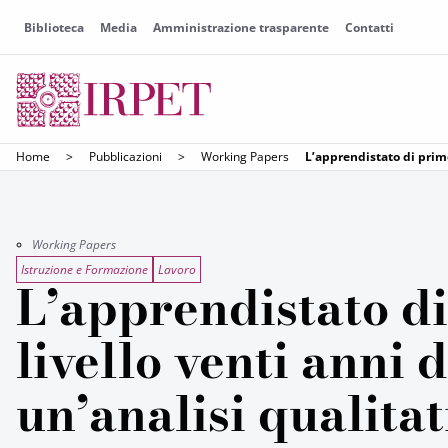
Biblioteca
Media
Amministrazione trasparente
Contatti
Home
>
Pubblicazioni
>
Working Papers
L’apprendistato di primo
Working Papers
Istruzione e Formazione
Lavoro
L’apprendistato d
livello venti anni 
un’analisi qualitat