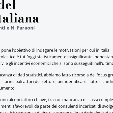
del
taliana
nti e N. Faraoni
 pone l’obiettivo di indagare le motivazioni per cui in Italia
olastico è tutt’oggi statisticamente insignificante, nonostant
vi e gli incentivi economici che si sono susseguiti nell’ulti
canza di dati statistici, abbiamo fatto ricorso a dei focus g
i principali attori del settore, per identificare i fattori che l
rumento.
gono alcuni fattori chiave, tra cui: mancanza di classi comp
menti sfavorevoli da parte dei consulenti incaricati di svolge
ratici; mancanza di risorse umane e finanziarie dedicate e 