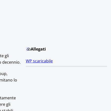
Allegati
e gli
WP scaricabile
mo decennio.
roup,
imitano lo
letamente
re gli
stabili.