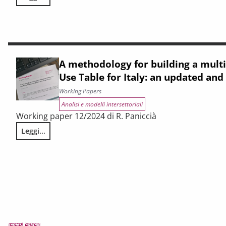
L’evoluzione dell’offerta commerciale urbana nelle province i
A methodology for building a mult
Use Table for Italy: an updated and
Working Papers
Analisi e modelli intersettoriali
Working paper 12/2024 di R. Paniccià
Leggi...
A methodology for building a multiregional Supply and Use 