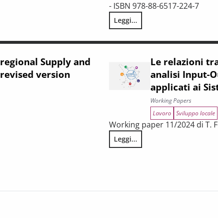
taliane: turismo, ristrutturazione delle reti di vendita, digitaliz
- ISBN 978-88-6517-224-7
Leggi...
La cultura fa bene alla salute?
iregional Supply and
Le relazioni tra
 revised version
analisi Input-O
applicati ai Si
Working Papers
Lavoro
Sviluppo locale
Working paper 11/2024 di T. Fe
Table for Italy: an updated and revised version
Leggi...
Le relazioni tra territori per l