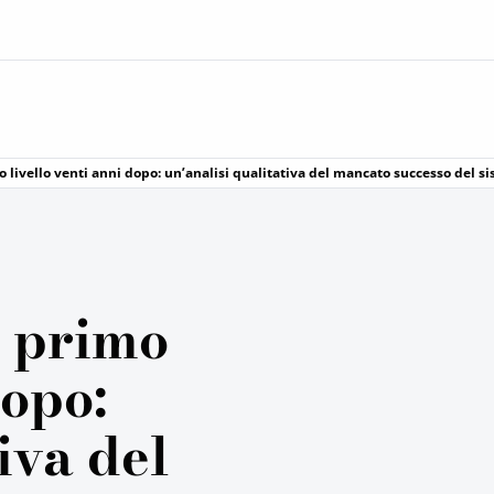
 livello venti anni dopo: un’analisi qualitativa del mancato successo del si
i primo
dopo:
iva del