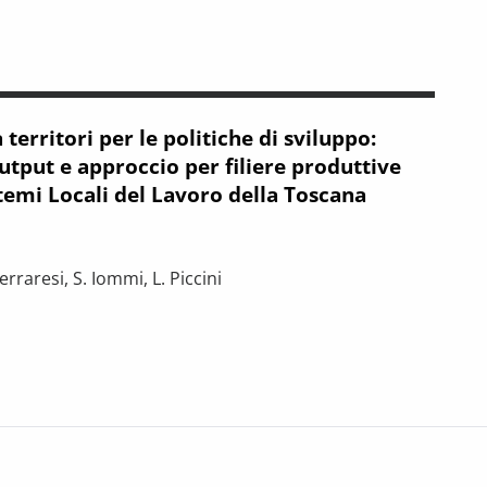
zazione e nuovi stili di consumo
 Un approccio pseudo-panel sui dati dell’indagine ISTAT Multiscopo
 territori per le politiche di sviluppo:
utput e approccio per filiere produttive
stemi Locali del Lavoro della Toscana
rraresi, S. Iommi, L. Piccini
e politiche di sviluppo: analisi Input-Output e approccio per filiere