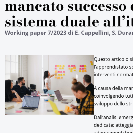
mancato successo 
sistema duale all’i
Working paper 7/2023 di E. Cappellini, S. Dura
Questo articolo si
l’apprendistato sc
interventi normati
A causa della man
coinvolgendo tutti 
sviluppo dello st
Dall’analisi emer
dedicate; atteggia
adempimenti buroc