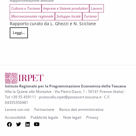
Rapporti
Relazione annuale
Cultura e Turismo
Imprese e Sistemi produttivi
Lavoro
Macroeconomia regionale
Sviluppo locale
Turismo
Rapporto curato da L. Ghezzi e N. Sciclone
Leggi...
Tenuta, rischi e prospettive di rilancio per l’economia toscana
Istituto Regionale per la Programmazione Economica della Toscana
Villa la Quiete alle Montalve - Via Pietro Dazzi, 1 - 50141 Firenze (Italia) ·
Tel +39 55 459111 · protocollo.irpet@postacert.toscana.it · C.F.
04355350481
Lavora con noi
Formazione
Banca dati amministrativa
Accessibilità
Pubblicità legale
Note legali
Privacy
Facebook
Twitter
LinkedIn
YouTube