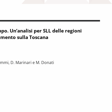
ppo. Un’analisi per SLL delle regioni
imento sulla Toscana
ommi, D. Marinari e M. Donati
’analisi per SLL delle regioni italiane, con approfondimento sulla