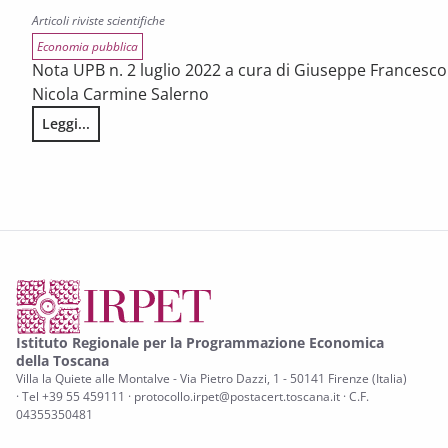
Articoli riviste scientifiche
Economia pubblica
Nota UPB n. 2 luglio 2022 a cura di Giuseppe Francesco 
Nicola Carmine Salerno
Leggi...
Analisi congiunta IRPET e UPB “L’efficienza temporale nella 
Istituto Regionale per la Programmazione Economica
della Toscana
Villa la Quiete alle Montalve - Via Pietro Dazzi, 1 - 50141 Firenze (Italia)
· Tel +39 55 459111 · protocollo.irpet@postacert.toscana.it · C.F.
04355350481