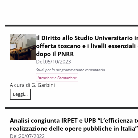
Il Diritto allo Studio Universitario i
offerta toscano e i livelli essenziali
dopo il PNRR
Del:
05/10/2023
Studi per la programmazione comunitaria
Istruzione e Formazione
A cura di G. Garbini
Leggi...
Il Diritto allo Studio Universitario in Italia, il modello di of
Analisi congiunta IRPET e UPB “L’efficienza 
realizzazione delle opere pubbliche in Italia”
Del:
20/07/2022