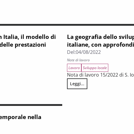
n Italia, il modello di
La geografia dello svilu
 delle prestazioni
italiane, con approfond
Del:
04/08/2022
Note di lavoro
Lavoro
Sviluppo locale
Nota di lavoro 15/2022 di S. I
Leggi...
La geografia dello sviluppo. Un
ferta toscano e i livelli essenziali delle prestazioni dopo il PNRR
temporale nella