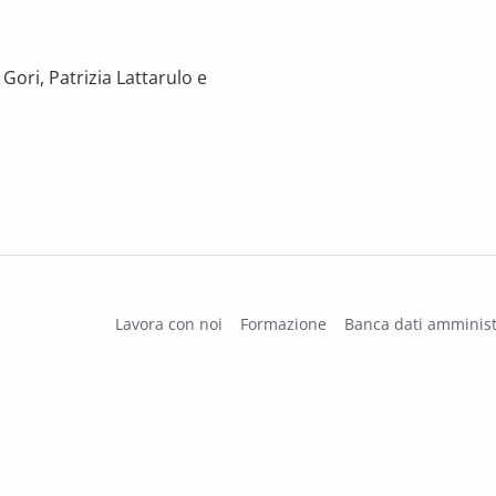
Gori, Patrizia Lattarulo e
realizzazione delle opere pubbliche in Italia”
Lavora con noi
Formazione
Banca dati amminist