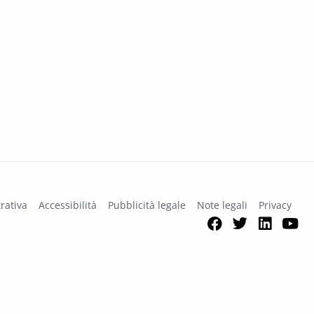
rativa
Accessibilità
Pubblicità legale
Note legali
Privacy
Facebook
Twitter
Link
Y