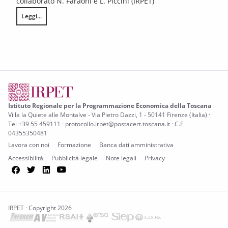
collaborato N. Faraoni e L. Piccini (IRPET)
Leggi...
Efficienza energetica e rinnovabili nelle imprese toscane: dinamiche di p
Istituto Regionale per la Programmazione Economica della Toscana
Villa la Quiete alle Montalve - Via Pietro Dazzi, 1 - 50141 Firenze (Italia) ·
Tel +39 55 459111 · protocollo.irpet@postacert.toscana.it · C.F.
04355350481
Lavora con noi
Formazione
Banca dati amministrativa
Accessibilità
Pubblicità legale
Note legali
Privacy
Facebook
Twitter
LinkedIn
YouTube
IRPET · Copyright 2026