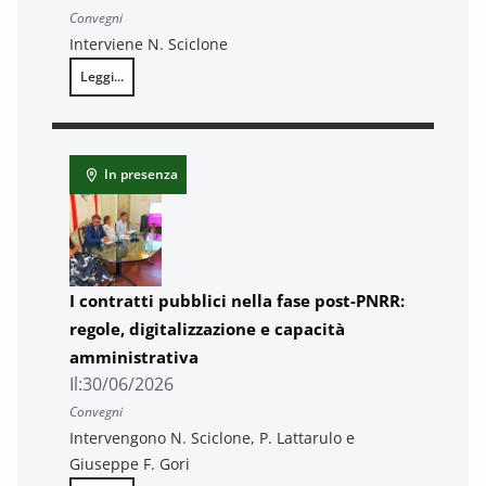
Convegni
Interviene N. Sciclone
Leggi...
Piazze aperte 2026 – I Comuni presidio di legalità: dalla formazione
In presenza
I contratti pubblici nella fase post-PNRR:
regole, digitalizzazione e capacità
amministrativa
Il:
30/06/2026
Convegni
Intervengono N. Sciclone, P. Lattarulo e
Giuseppe F. Gori