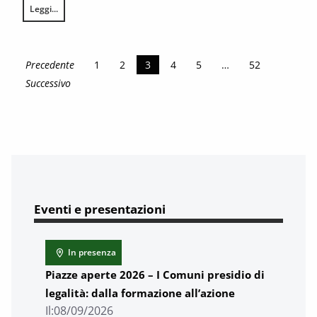
Leggi...
Le preferenze per l’uso della tramvia ed il suo valore economico nell’ar
Precedente
1
2
3
4
5
…
52
Successivo
Eventi e presentazioni
In presenza
Piazze aperte 2026 – I Comuni presidio di
legalità: dalla formazione all’azione
Il:
08/09/2026