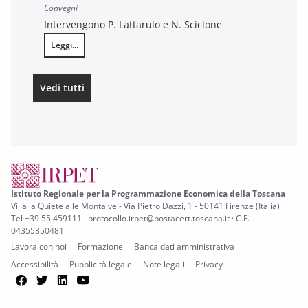
Convegni
Intervengono P. Lattarulo e N. Sciclone
Leggi...
Indagine sulla percezione della legalità e sugli atteggiamenti di ci
Vedi tutti
gli eventi di Economia pubblica
Istituto Regionale per la Programmazione Economica della Toscana
Villa la Quiete alle Montalve - Via Pietro Dazzi, 1 - 50141 Firenze (Italia) ·
Tel +39 55 459111 · protocollo.irpet@postacert.toscana.it · C.F.
04355350481
Lavora con noi
Formazione
Banca dati amministrativa
Accessibilità
Pubblicità legale
Note legali
Privacy
Facebook
Twitter
LinkedIn
YouTube