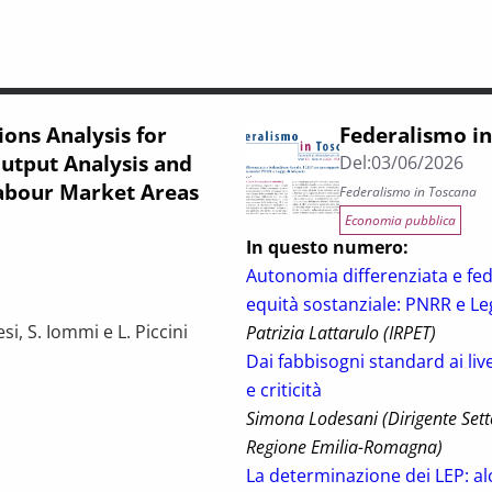
ons Analysis for
Federalismo in
utput Analysis and
Del:
03/06/2026
Labour Market Areas
Federalismo in Toscana
Economia pubblica
In questo numero:
Autonomia differenziata e fed
equità sostanziale: PNRR e Le
i, S. Iommi e L. Piccini
Patrizia Lattarulo (IRPET)
Dai fabbisogni standard ai livel
evelopment Policies. Input-Output Analysis and Value Chain Appr
e criticità
Simona Lodesani (Dirigente Sett
Regione Emilia-Romagna)
La determinazione dei LEP: alcu