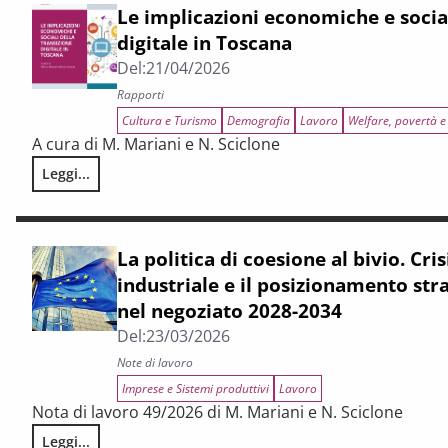
Le implicazioni economiche e social
digitale in Toscana
Del:
21/04/2026
Rapporti
Cultura e Turismo
Demografia
Lavoro
Welfare, povertà e
A cura di M. Mariani e N. Sciclone
Leggi...
Le implicazioni economiche e sociali della transizione digit
La politica di coesione al bivio. Cris
industriale e il posizionamento str
nel negoziato 2028-2034
Del:
23/03/2026
Note di lavoro
Imprese e Sistemi produttivi
Lavoro
Nota di lavoro 49/2026 di M. Mariani e N. Sciclone
Leggi...