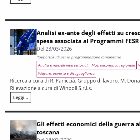
La politica di coesione al bivio. Crisi narrativa, svolta ind
Analisi ex-ante degli effetti su cres
spesa associata ai Programmi FESR
Del:
23/03/2026
Rapporti
Studi per la programmazione comunitaria
Analisi e modelli intersettoriali
Macroeconomia regionale
V
Welfare, povertà e disuguaglianza
Ricerca a cura di R. Paniccià. Gruppo di lavoro: M. Donat
Rilevazione a cura di Winpoll S.r.l.s.
Leggi...
Analisi ex-ante degli effetti su crescita e welfare della sp
Gli effetti economici della guerra a
toscana