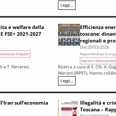
ustriale e il posizionamento strategico della Toscana nel negoziato
Leggi...
Il contributo delle aree urbane
cita e welfare della
Efficienza ener
 E FSE+ 2021-2027
toscane: dinam
regionali e pro
Del:
20/03/2026
alutazione d'impatto
Rapporti
Studi per la pro
Imprese e Sistemi produtt
i e T. Ferraresi.
Ricerca a cura di S. Clò, A. Gu
Mariani (IRPET). Hanno collabo
Leggi...
esa associata ai Programmi FESR E FSE+ 2021-2027
Efficienza energetica e rinnovab
ll’Iran sull’economia
Illegalità e cr
Toscana – Rap