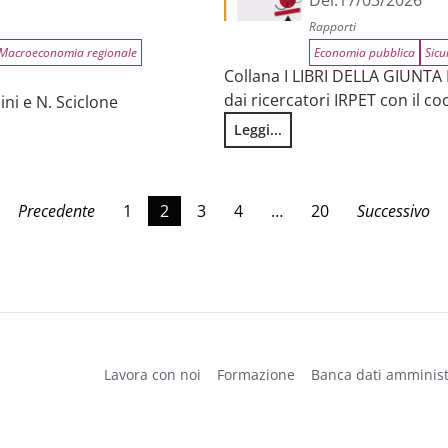
Del:
17/03/2026
Rapporti
Macroeconomia regionale
Economia pubblica
Sicu
Collana I LIBRI DELLA GIUNTA 
dai ricercatori IRPET con il c
ini e N. Sciclone
Leggi...
Illegalità e criminalità organi
cana
Precedente
1
2
3
4
…
20
Successivo
Lavora con noi
Formazione
Banca dati amminist