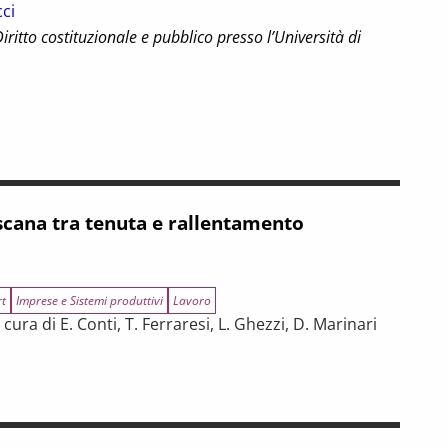
cci
iritto costituzionale e pubblico presso l’Università di
26
cana tra tenuta e rallentamento
rt
Imprese e Sistemi produttivi
Lavoro
ura di E. Conti, T. Ferraresi, L. Ghezzi, D. Marinari
 e rallentamento