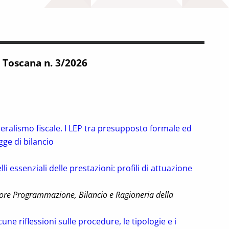
 Toscana n. 3/2026
eralismo fiscale. I LEP tra presupposto formale ed
gge di bilancio
li essenziali delle prestazioni: profili di attuazione
oach Applied to Labour Market Areas in Tuscany
ore Programmazione, Bilancio e Ragioneria della
ne riflessioni sulle procedure, le tipologie e i