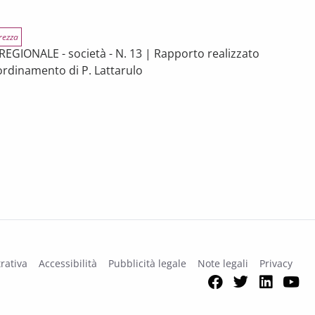
rezza
REGIONALE - società - N. 13 | Rapporto realizzato
oordinamento di P. Lattarulo
zzata nell’economia della Toscana – Rapporto 2025
rativa
Accessibilità
Pubblicità legale
Note legali
Privacy
Facebook
Twitter
Link
Y