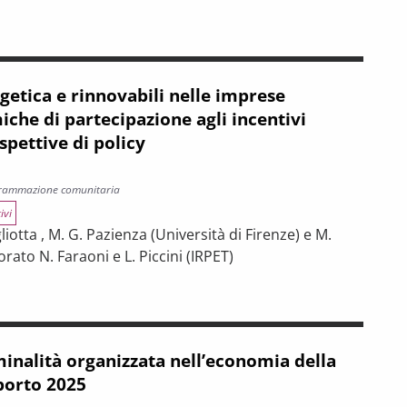
 2028-2034
 alla sostenibilità ambientale: tra rigenerazione urbana ed efficie
getica e rinnovabili nelle imprese
iche di partecipazione agli incentivi
spettive di policy
grammazione comunitaria
ivi
gliotta , M. G. Pazienza (Università di Firenze) e M.
rato N. Faraoni e L. Piccini (IRPET)
ili nelle imprese toscane: dinamiche di partecipazione agli incenti
iminalità organizzata nell’economia della
porto 2025