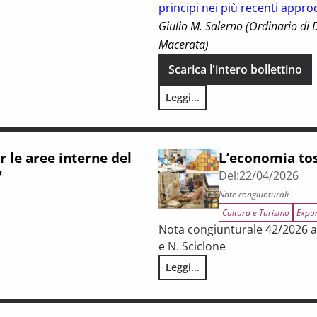
principi nei più recenti appro
Giulio M. Salerno (Ordinario di D
Macerata)
Scarica l'intero bollettino
Leggi...
Federalismo in Toscana n. 3/20
r le aree interne del
L’economia tos
7
Del:
22/04/2026
Note congiunturali
Cultura e Turismo
Expo
Nota congiunturale 42/2026 a c
e N. Sciclone
Leggi...
L’economia toscana tra tenuta
iclo di programmazione 2021-2027