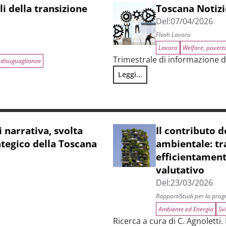
i della transizione
Toscana Notizi
Del:
07/04/2026
Flash Lavoro
Lavoro
Welfare, povert
Trimestrale di informazione d
 disuguaglianza
Leggi...
Toscana Notizie – Flash Lavoro 
ale in Toscana
i narrativa, svolta
Il contributo d
ategico della Toscana
ambientale: tr
efficientament
valutativo
Del:
23/03/2026
Rapporti
Studi per la pro
Ambiente ed Energia
Sv
Ricerca a cura di C. Agnoletti.