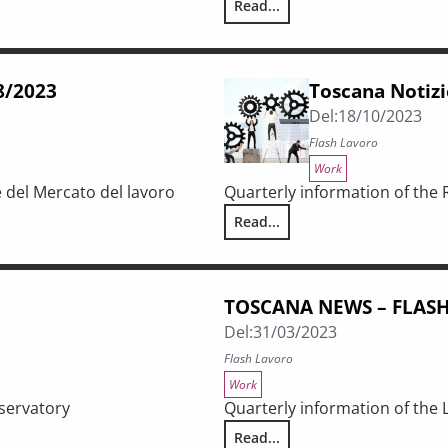
Read...
Tuscany News – Flash Work No.
58/2023
Toscana Notizi
Del:
18/10/2023
Flash Lavoro
Work
e del Mercato del lavoro
Quarterly information of the
Read...
Toscana Notizie – Flash Lavoro 
TOSCANA NEWS – FLASH
Del:
31/03/2023
Flash Lavoro
Work
servatory
Quarterly information of the
Read...