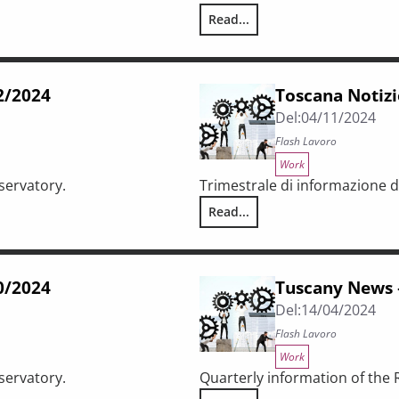
Read...
Toscana Notizie – Flash Lavoro 
62/2024
Toscana Notizi
Del:
04/11/2024
Flash Lavoro
Work
servatory.
Trimestrale di informazione d
Read...
Toscana Notizie – Flash Lavoro 
60/2024
Tuscany News 
Del:
14/04/2024
Flash Lavoro
Work
servatory.
Quarterly information of the