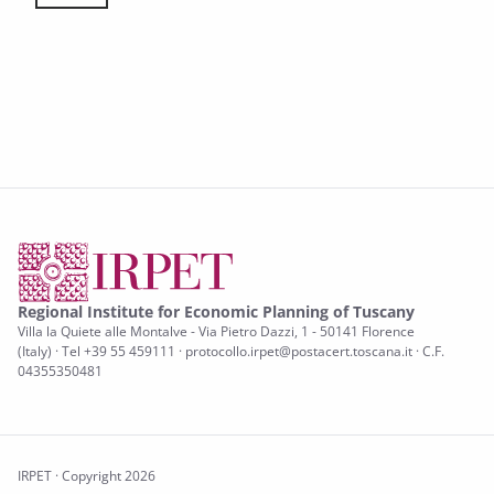
Toscana Notizie – Flash Lavoro n. 56/2023
Regional Institute for Economic Planning of Tuscany
Villa la Quiete alle Montalve - Via Pietro Dazzi, 1 - 50141 Florence
(Italy) · Tel +39 55 459111 · protocollo.irpet@postacert.toscana.it · C.F.
04355350481
IRPET · Copyright 2026