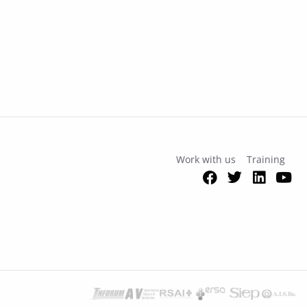
55/2023
Work with us
Training
Facebook
Twitter
Link
Y