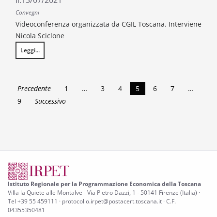
Il:
13/07/2021
Convegni
Videoconferenza organizzata da CGIL Toscana. Interviene
Nicola Sciclone
Leggi...
La Toscana al bivio
Precedente
1
…
3
4
5
6
7
…
9
Successivo
Istituto Regionale per la Programmazione Economica della Toscana
Villa la Quiete alle Montalve - Via Pietro Dazzi, 1 - 50141 Firenze (Italia) ·
Tel +39 55 459111 · protocollo.irpet@postacert.toscana.it · C.F.
04355350481