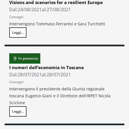
Visions and scenarios for a resilient Europe
Dal:
24/08/2021
al:
27/08/2021
Convegni
Intervengono Tommaso Ferraresi e Sara Turchetti
Leggi...
60th Annual ERSA Congress: Territorial Futures. Visions and scenarios f
In presenza
I numeri dell’economia in Toscana
Dal:
28/07/2021
al:
28/07/2021
Convegni
Intervengono il presidente della Giunta regionale
toscana Eugenio Giani e il Direttore dell'IRPET Nicola
Sciclone
Leggi...
I numeri dell’economia in Toscana